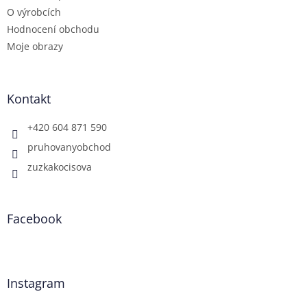
p
O výrobcích
i
Hodnocení obchodu
s
u
Moje obrazy
Kontakt
+420 604 871 590
pruhovanyobchod
zuzkakocisova
Facebook
Instagram