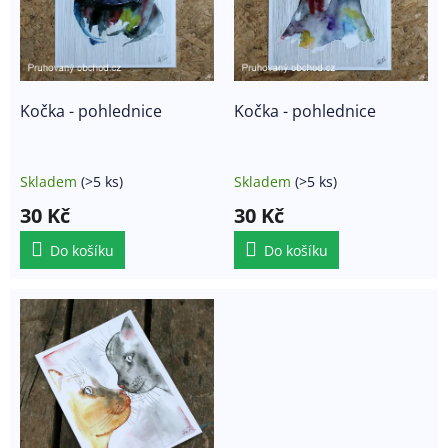
r
u
o
k
d
t
u
ů
k
Kočka - pohlednice
Kočka - pohlednice
t
ů
Skladem
(>5 ks)
Skladem
(>5 ks)
30 Kč
30 Kč
Do košíku
Do košíku