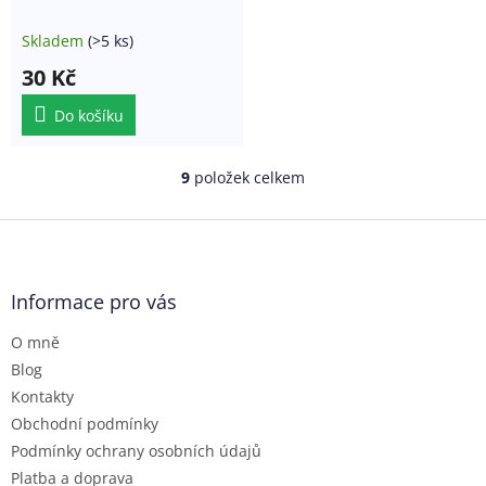
Skladem
(>5 ks)
30 Kč
Do košíku
9
položek celkem
O
v
l
Z
á
á
d
p
a
a
Informace pro vás
c
t
í
O mně
í
p
r
Blog
v
Kontakty
k
Obchodní podmínky
y
Podmínky ochrany osobních údajů
v
ý
Platba a doprava