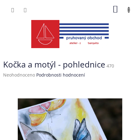
Přejít
NÁKUP
na
obsah
KOŠÍK
Kočka a motýl - pohlednice
470
Průměrné
Neohodnoceno
Podrobnosti hodnocení
hodnocení
produktu
je
0,0
z
5
hvězdiček.