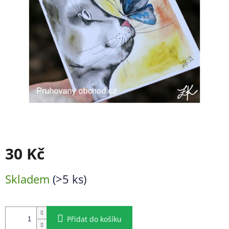
30 Kč
Měrná
Skladem
(>5 ks)
cena:
Přidat do košíku