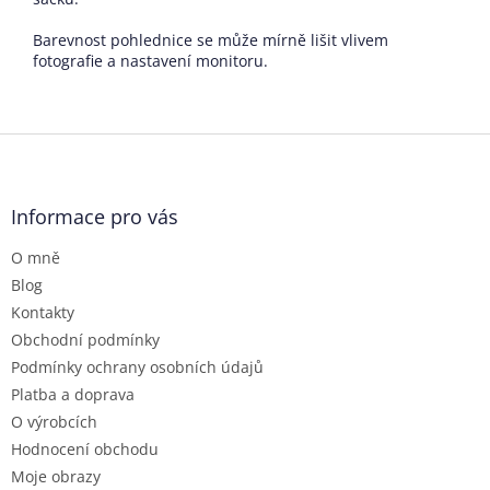
Barevnost pohlednice se může mírně lišit vlivem
fotografie a nastavení monitoru.
Z
á
p
a
Informace pro vás
t
O mně
í
Blog
Kontakty
Obchodní podmínky
Podmínky ochrany osobních údajů
Platba a doprava
O výrobcích
Hodnocení obchodu
Moje obrazy