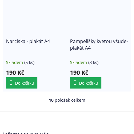
Narciska - plakát A4
Pampelišky kvetou všude-
plakát A4
Skladem
(5 ks)
Skladem
(3 ks)
190 Kč
190 Kč
Do košíku
Do košíku
10
položek celkem
O
v
l
Z
á
á
d
p
a