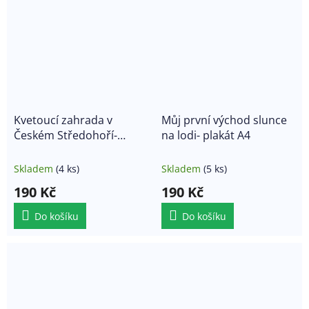
Kvetoucí zahrada v
Můj první východ slunce
Českém Středohoří-
na lodi- plakát A4
plakát A4
Skladem
(4 ks)
Skladem
(5 ks)
190 Kč
190 Kč
Do košíku
Do košíku