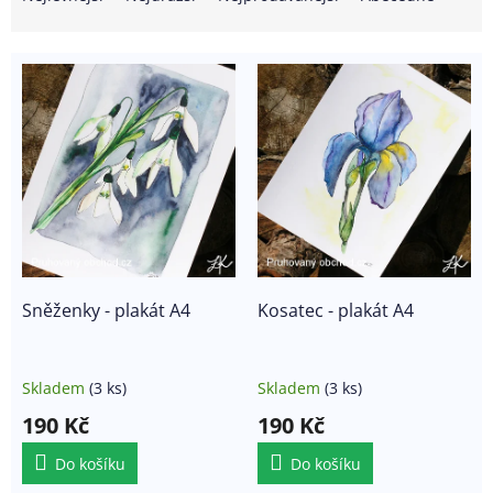
z
e
V
n
ý
í
p
p
i
r
s
o
p
d
r
u
o
k
d
t
u
ů
k
Sněženky - plakát A4
Kosatec - plakát A4
t
ů
Skladem
(3 ks)
Skladem
(3 ks)
190 Kč
190 Kč
Do košíku
Do košíku