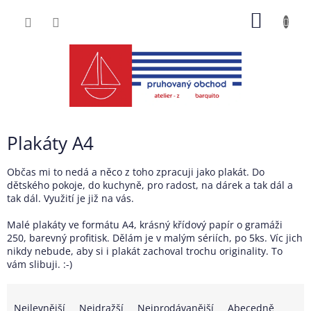
Přejít
NÁKUP
na
obsah
KOŠÍK
Plakáty A4
Občas mi to nedá a něco z toho zpracuji jako plakát. Do
dětského pokoje, do kuchyně, pro radost, na dárek a tak dál a
tak dál. Využití je již na vás.
Malé plakáty ve formátu A4, krásný křídový papír o gramáži
250, barevný profitisk. Dělám je v malým sériích, po 5ks. Víc jich
nikdy nebude, aby si i plakát zachoval trochu originality. To
vám slibuji. :-)
Ř
a
Nejlevnější
Nejdražší
Nejprodávanější
Abecedně