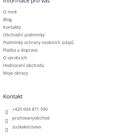
a
Informace pro vás
c
t
í
O mně
í
p
r
Blog
v
Kontakty
k
Obchodní podmínky
y
Podmínky ochrany osobních údajů
v
ý
Platba a doprava
p
O výrobcích
i
Hodnocení obchodu
s
u
Moje obrazy
Kontakt
+420 604 871 590
pruhovanyobchod
zuzkakocisova