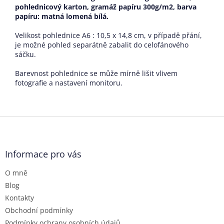
pohlednicový karton, gramáž papíru 300g/m2, barva
papíru: matná lomená bílá
.
Velikost pohlednice A6 : 10,5 x 14,8 cm, v případě přání,
je možné pohled separátně zabalit do celofánového
sáčku.
Barevnost pohlednice se může mírně lišit vlivem
fotografie a nastavení monitoru.
Z
á
p
a
Informace pro vás
t
O mně
í
Blog
Kontakty
Obchodní podmínky
Podmínky ochrany osobních údajů