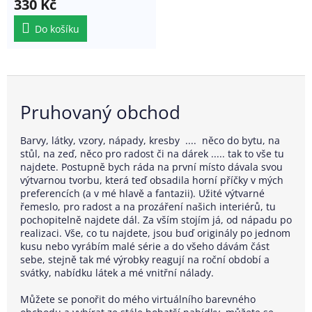
330 Kč
Do košíku
Pruhovaný obchod
Barvy, látky, vzory, nápady, kresby .... něco do bytu, na
stůl, na zeď, něco pro radost či na dárek ..... tak to vše tu
najdete. Postupně bych ráda na první místo dávala svou
výtvarnou tvorbu, která teď obsadila horní příčky v mých
preferencích (a v mé hlavě a fantazii). Užité výtvarné
řemeslo, pro radost a na prozáření našich interiérů, tu
pochopitelně najdete dál. Za vším stojím já, od nápadu po
realizaci. Vše, co tu najdete, jsou buď originály po jednom
kusu nebo vyrábím malé série a do všeho dávám část
sebe, stejně tak mé výrobky reagují na roční období a
svátky, nabídku látek a mé vnitřní nálady.
Můžete se ponořit do mého virtuálního barevného