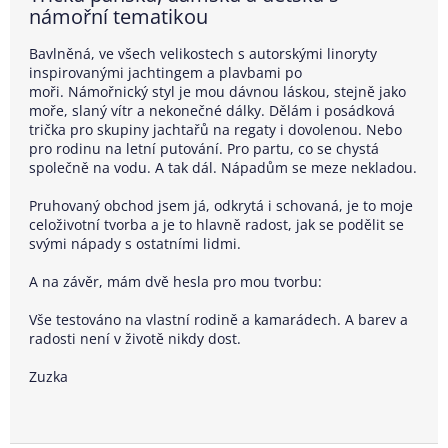
námořní tematikou
Bavlněná, ve všech velikostech s autorskými linoryty
inspirovanými jachtingem a plavbami po
moři.
Námořnický styl je mou dávnou láskou, stejně jako
moře, slaný vítr a nekonečné dálky.
Dělám i posádková
trička pro skupiny jachtařů na regaty i dovolenou. Nebo
pro rodinu na letní putování. Pro partu, co se chystá
společně na vodu. A tak dál. Nápadům se meze nekladou.
Pruhovaný obchod jsem já, odkrytá i schovaná, je to moje
celoživotní tvorba a je to hlavně radost, jak se podělit se
svými nápady s ostatními lidmi.
A na závěr, mám dvě hesla pro mou tvorbu:
Vše testováno na vlastní rodině a kamarádech. A barev a
radosti není v životě nikdy dost.
Zuzka