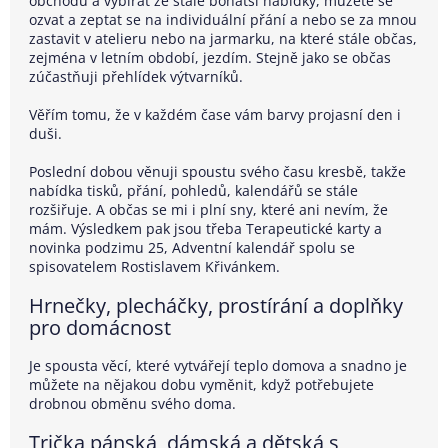
obchodu a vybírat ze stále bohatší nabídky, můžete se
ozvat a zeptat se na individuální přání a nebo se za mnou
zastavit v atelieru nebo na jarmarku, na které stále občas,
zejména v letním období, jezdím. Stejně jako se občas
zúčastňuji přehlídek výtvarníků.
Věřím tomu, že v každém čase vám barvy projasní den i
duši.
Poslední dobou věnuji spoustu svého času kresbě, takže
nabídka tisků, přání, pohledů, kalendářů se stále
rozšiřuje. A občas se mi i plní sny, které ani nevím, že
mám. Výsledkem pak jsou třeba Terapeutické karty a
novinka podzimu 25, Adventní kalendář spolu se
spisovatelem Rostislavem Křivánkem.
Hrnečky, plecháčky, prostírání a doplňky
pro domácnost
Je spousta věcí, které vytvářejí teplo domova a snadno je
můžete na nějakou dobu vyměnit, když potřebujete
drobnou obměnu svého doma.
Trička pánská, dámská a dětská s