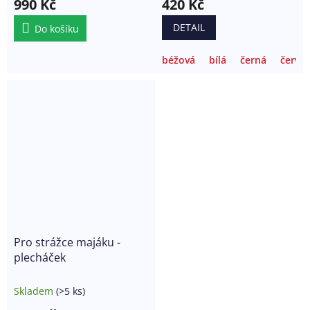
990 Kč
420 Kč
DETAIL
Do košíku
béžová
bílá
černá
červe
Pro strážce majáku -
plecháček
Skladem
(>5 ks)