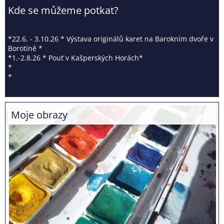
b
Kde se můžeme potkat?
c
h
*22.6. - 3.10.26 * Výstava originálů karet na Barokním dvoře v
o
Borotíně *
*1.-2.8.26 * Pouť v Kašperských Horách*
d
*
*
Moje obrazy