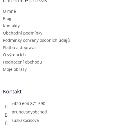
a
Informace pro vás
c
t
í
O mně
í
p
r
Blog
v
Kontakty
k
Obchodní podmínky
y
Podmínky ochrany osobních údajů
v
ý
Platba a doprava
p
O výrobcích
i
Hodnocení obchodu
s
u
Moje obrazy
Kontakt
+420 604 871 590
pruhovanyobchod
zuzkakocisova