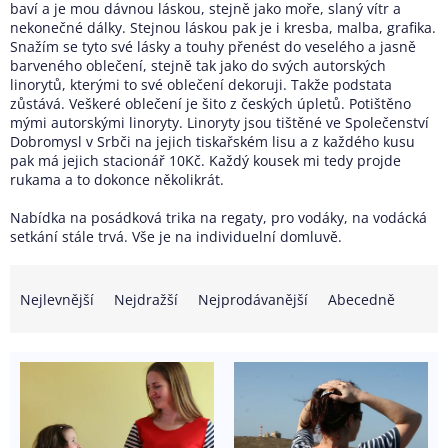
baví a je mou dávnou láskou, stejně jako moře, slaný vítr a
nekonečné dálky. Stejnou láskou pak je i kresba, malba, grafika.
Snažím se tyto své lásky a touhy přenést do veselého a jasně
barveného oblečení, stejně tak jako do svých autorských
linorytů, kterými to své oblečení dekoruji. Takže podstata
zůstává. Veškeré oblečení je šito z českých úpletů. Potištěno
mými autorskými linoryty. Linoryty jsou tištěné ve Společenství
Dobromysl v Srbči na jejich tiskařském lisu a z každého kusu
pak má jejich stacionář 10Kč. Každý kousek mi tedy projde
rukama a to dokonce několikrát.
Nabídka na posádková trika na regaty, pro vodáky, na vodácká
setkání stále trvá. Vše je na individuelní domluvě.
Ř
a
Nejlevnější
Nejdražší
Nejprodávanější
Abecedně
z
e
V
n
ý
í
p
p
i
r