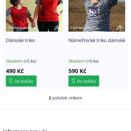
s
o
p
d
r
u
o
k
d
t
u
ů
k
Dámské triko
Námořnické triko dámské
t
ů
Skladem
(>5 ks)
Skladem
(>5 ks)
490 Kč
590 Kč
Do košíku
Do košíku
2
položek celkem
O
v
l
Z
á
á
d
p
a