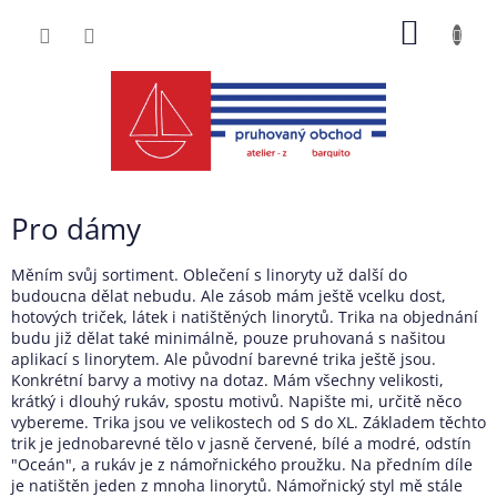
Přejít
NÁKUP
na
obsah
KOŠÍK
Pro dámy
Měním svůj sortiment. Oblečení s linoryty už další do
budoucna dělat nebudu. Ale zásob mám ještě vcelku dost,
hotových triček, látek i natištěných linorytů. Trika na objednání
budu již dělat také minimálně, pouze pruhovaná s našitou
aplikací s linorytem. Ale původní barevné trika ještě jsou.
Konkrétní barvy a motivy na dotaz. Mám všechny velikosti,
krátký i dlouhý rukáv, spostu motivů. Napište mi, určitě něco
vybereme. Trika jsou ve velikostech od S do XL. Základem těchto
trik je jednobarevné tělo v jasně červené, bílé a modré, odstín
"Oceán", a rukáv je z námořnického proužku. Na předním díle
je natištěn jeden z mnoha linorytů. Námořnický styl mě stále