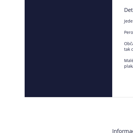
Det
Jede
Pero
Obča
tak d
Malé
plak
Z
á
p
a
t
Informa
í