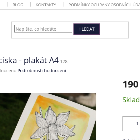
BLOG
KONTAKTY
PODMÍNKY OCHRANY OSOBNÍCH ÚDA
HLEDAT
iska - plakát A4
128
né
dnoceno
Podrobnosti hodnocení
ení
190
tu
Měrná
Skla
cena:
ek.