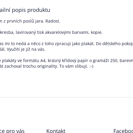
ailní popis produktu
n z prvních poslů jara. Radost.
kresba, lavírovaný tisk akvarelovými barvami, kopie.
s mi to nedá a něco z toho zpracuji jako plakát. Do dětského pokoje
ál. Využití je již na vás.
 plakáty ve formátu A4, krásný křídový papír o gramáži 250, barevný 
át zachoval trochu originality. To vám slibuji. :-)
ce pro vás
Kontakt
Facebo