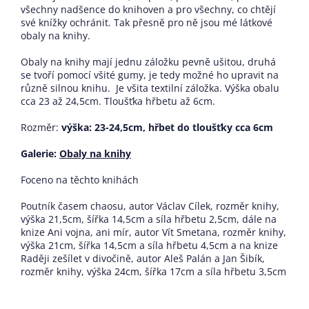
všechny nadšence do knihoven a pro všechny, co chtějí
své knížky ochránit. Tak přesně pro ně jsou mé látkové
obaly na knihy.
Obaly na knihy mají jednu záložku pevně ušitou, druhá
se tvoří pomocí všité gumy, je tedy možné ho upravit na
různě silnou knihu. Je všita textilní záložka. Výška obalu
cca 23 až 24,5cm. Tloušťka hřbetu až 6cm.
Rozměr:
výška: 23-24,5cm, hřbet do tloušťky cca 6cm
Galerie:
Obaly na knihy
Foceno na těchto knihách
Poutník časem chaosu, autor Václav Cílek, rozměr knihy,
výška 21,5cm, šířka 14,5cm a síla hřbetu 2,5cm, dále na
knize Ani vojna, ani mír, autor Vít Smetana, rozměr knihy,
výška 21cm, šířka 14,5cm a síla hřbetu 4,5cm a na knize
Raději zešílet v divočině, autor Aleš Palán a Jan Šibík,
rozměr knihy, výška 24cm, šířka 17cm a síla hřbetu 3,5cm