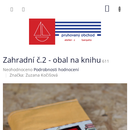
Přejít
NÁKUP
na
obsah
KOŠÍK
Zahradní č.2 - obal na knihu
611
Průměrné
Neohodnoceno
Podrobnosti hodnocení
hodnocení
Značka:
Zuzana Kočišová
produktu
je
0,0
z
5
hvězdiček.