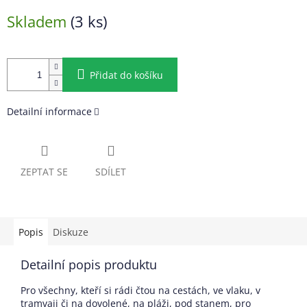
Měrná
Skladem
(3 ks)
cena:
Přidat do košíku
Detailní informace
ZEPTAT SE
SDÍLET
Popis
Diskuze
Detailní popis produktu
Pro všechny, kteří si rádi čtou na cestách, ve vlaku, v
tramvaji či na dovolené, na pláži, pod stanem, pro