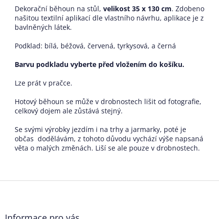
Dekorační běhoun na stůl,
velikost 35 x 130 cm
. Zdobeno
našitou textilní aplikací dle vlastního návrhu, aplikace je z
bavlněných látek.
Podklad: bílá, béžová, červená, tyrkysová, a černá
Barvu podkladu vyberte před vložením do košíku.
Lze prát v pračce.
Hotový běhoun se může v drobnostech lišit od fotografie,
celkový dojem ale zůstává stejný.
Se svými výrobky jezdím i na trhy a jarmarky, poté je
občas dodělávám, z tohoto důvodu vychází výše napsaná
věta o malých změnách. Liší se ale pouze v drobnostech.
Z
á
p
a
Informace pro vás