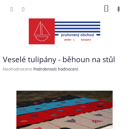
Přejít
NÁKUP
na
obsah
KOŠÍK
Veselé tulipány - běhoun na stůl
Průměrné
Neohodnoceno
Podrobnosti hodnocení
hodnocení
produktu
je
0,0
z
5
hvězdiček.