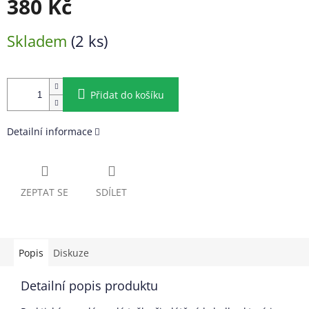
380 Kč
Měrná
Skladem
(2 ks)
cena:
Přidat do košíku
Detailní informace
ZEPTAT SE
SDÍLET
Popis
Diskuze
Detailní popis produktu