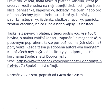
Praktická, veselá, malá taška či plátěná kabelka, která je
svou velikostí vhodná na nejnutnější drobnosti, jako jsou
klíče, peněženka, kapesníčky, doklady, malování nebo pro
děti na všechny jejich drobnosti ...hračky, kamínky,
papírky, vstupenky, jízdenky, sladkosti, sponky, gumičky,
zkrátka všechno, na co ruce a nebo kapsy, již nestačí.
Taška je z pevných pláten, s tenčí podšívkou, vše 100%
bavlna, s malou vnitřní kapsou, zapínání je magnetické, s
posuvným popruhem, takže poslouží od malých slečen až
po ty velké. Každá taška je zdobena autorským linorytem.
Koupí všech mých výrobků s linoryty podporujete 10
korunama Společenství Dobromysl v
Srbči
https://www.facebook.com/spolecenstvi.dobromysl/?
fref=ts
. Za Společenství děkuji.
Rozměr 23 x 27cm, popruh od 64cm do 120cm.
Z
á
p