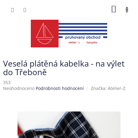
Přejít
NÁKUP
na
obsah
KOŠÍK
Veselá plátěná kabelka - na výlet
do Třeboně
353
Průměrné
Neohodnoceno
Podrobnosti hodnocení
Značka:
Atelier-Z
hodnocení
produktu
je
0,0
z
5
hvězdiček.