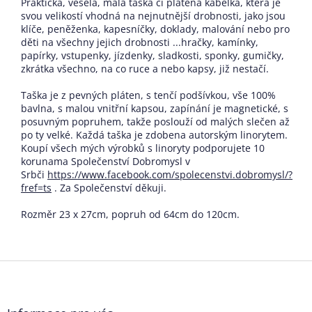
Praktická, veselá, malá taška či plátěná kabelka, která je
svou velikostí vhodná na nejnutnější drobnosti, jako jsou
klíče, peněženka, kapesníčky, doklady, malování nebo pro
děti na všechny jejich drobnosti ...hračky, kamínky,
papírky, vstupenky, jízdenky, sladkosti, sponky, gumičky,
zkrátka všechno, na co ruce a nebo kapsy, již nestačí.
Taška je z pevných pláten, s tenčí podšívkou, vše 100%
bavlna, s malou vnitřní kapsou, zapínání je magnetické, s
posuvným popruhem, takže poslouží od malých slečen až
po ty velké. Každá taška je zdobena autorským linorytem.
Koupí všech mých výrobků s linoryty podporujete 10
korunama Společenství Dobromysl v
Srbči
https://www.facebook.com/spolecenstvi.dobromysl/?
fref=ts
. Za Společenství děkuji.
Rozměr 23 x 27cm, popruh od 64cm do 120cm.
Z
á
p