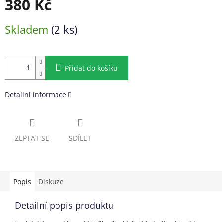
380 Kč
Měrná
Skladem
(2 ks)
cena:
Přidat do košíku
Detailní informace
ZEPTAT SE
SDÍLET
Popis
Diskuze
Detailní popis produktu