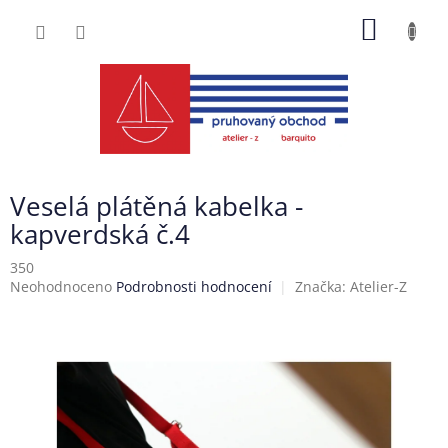
Přejít
NÁKUP
na
obsah
KOŠÍK
Veselá plátěná kabelka -
kapverdská č.4
350
Průměrné
Neohodnoceno
Podrobnosti hodnocení
Značka:
Atelier-Z
hodnocení
produktu
je
0,0
z
5
hvězdiček.