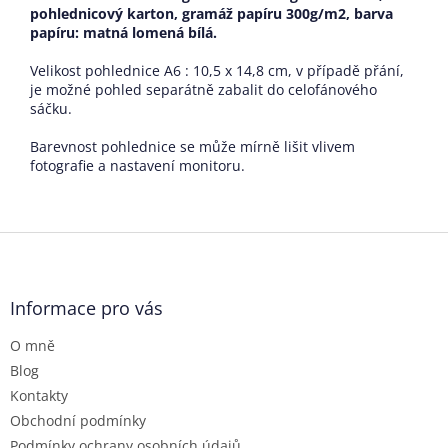
pohlednicový karton, gramáž papíru 300g/m2, barva
papíru: matná lomená bílá
.
Velikost pohlednice A6 : 10,5 x 14,8 cm, v případě přání,
je možné pohled separátně zabalit do celofánového
sáčku.
Barevnost pohlednice se může mírně lišit vlivem
fotografie a nastavení monitoru.
Z
á
p
a
Informace pro vás
t
O mně
í
Blog
Kontakty
Obchodní podmínky
Podmínky ochrany osobních údajů