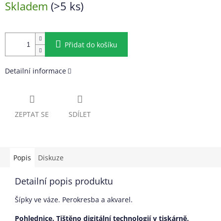
Skladem
(>5 ks)
cena:
Přidat do košíku
Detailní informace
ZEPTAT SE
SDÍLET
Popis
Diskuze
Detailní popis produktu
Šípky ve váze. Perokresba a akvarel.
Pohlednice. Tištěno digitální technologií v tiskárně,