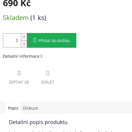
690 Kč
Měrná
Skladem
(1 ks)
cena:
Přidat do košíku
Detailní informace
ZEPTAT SE
SDÍLET
Popis
Diskuze
Detailní popis produktu