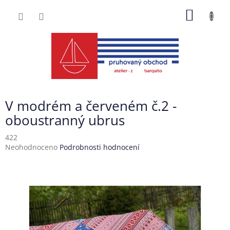
Přejít
NÁKUP
na
obsah
KOŠÍK
V modrém a červeném č.2 -
oboustranný ubrus
422
Průměrné
Neohodnoceno
Podrobnosti hodnocení
hodnocení
produktu
je
0,0
z
5
hvězdiček.