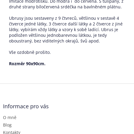
Imitace modrotisku. Do modra i do červena. S tulipány, z
druhé strany bíločervená srdéčka na bavlněném plátnu.
Ubrusy jsou sestaveny z 9 čtvreců, většinou v sestavě 4
čtverce jedné látky, 3 čtverce další látky a 2 čtverce z jiné
látky, vybírám vždy látky a vzory k sobě ladící. Ubrus je
podložen většinou jednobarevnou látkou, je tedy
oboustraný, bez viditelných okrajů, švů apod.
Vše ozdobně prošito.
Rozměr 90x90cm.
Z
á
p
a
Informace pro vás
t
O mně
í
Blog
Kontakty