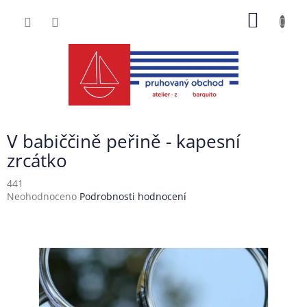
Přejít
NÁKUP
na
obsah
KOŠÍK
V babiččině peřině - kapesní
zrcátko
441
Průměrné
Neohodnoceno
Podrobnosti hodnocení
hodnocení
produktu
je
0,0
z
5
hvězdiček.