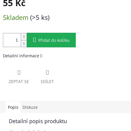
55 Kč
Měrná
Skladem
(>5 ks)
cena:
Přidat do košíku
Detailní informace
ZEPTAT SE
SDÍLET
Popis
Diskuze
Detailní popis produktu