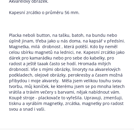
Akvarelový obrázek.
Kapesní zrcátko o průměru 56 mm.
Placka neboli button, na tašku, batoh, na bundu nebo
úplně jinam, třeba jako u nás doma, na kapsář v předsíni.
Magnetka, milá drobnost , která potěší. Kdo by neměl
celou sbírku magnetů na lednici, ne. Kapesní zrcátko jako
dárek pro kamarádku nebo pro sebe do kabelky, pro
radost a ještě taaak často se hodí. Hromada milých
drobností. Vše s mými obrázky, linoryty na akvarelových
podkladech, olejové obrázky, perokresby a časem možná
přibydou i moje akvarely. Měla jsem velikou touhu svou
tvorbu, můj koníček, ke kterému jsem se po mnoha letech
vrátila a trávím večery s barvami, nějak nabídnout vám.
Koupě stroje - plackovače to vyřešila. Upravuji, zmenšuji,
tisknu a vyrábím magnetky, zrcátka, magnetky pro radost
svou a snad i vaši.
Z