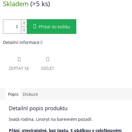
Skladem
(>5 ks)
cena:
Přidat do košíku
Detailní informace
ZEPTAT SE
SDÍLET
Popis
Diskuze
Detailní popis produktu
Svatá rodina. Linoryt na barevném pozadí.
Přání, otevíratelné, bez textu. S obálkou v celofánovém