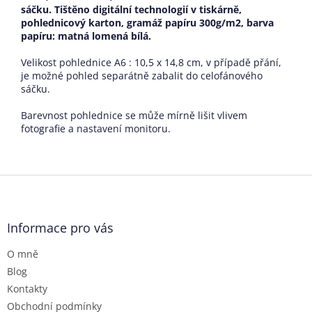
sáčku. Tištěno digitální technologií v tiskárně,
pohlednicový karton, gramáž papíru 300g/m2, barva
papíru: matná lomená bílá
.
Velikost pohlednice A6 : 10,5 x 14,8 cm, v případě přání,
je možné pohled separátně zabalit do celofánového
sáčku.
Barevnost pohlednice se může mírně lišit vlivem
fotografie a nastavení monitoru.
Z
á
p
a
Informace pro vás
t
O mně
í
Blog
Kontakty
Obchodní podmínky