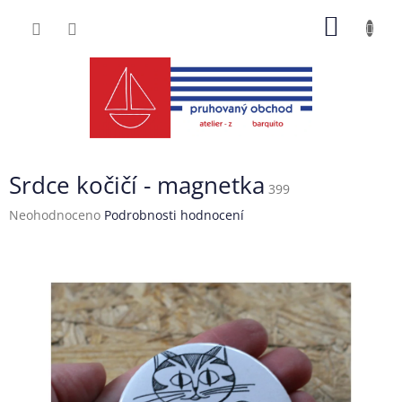
Přejít
NÁKUP
na
obsah
KOŠÍK
Srdce kočičí - magnetka
399
Průměrné
Neohodnoceno
Podrobnosti hodnocení
hodnocení
produktu
je
0,0
z
5
hvězdiček.