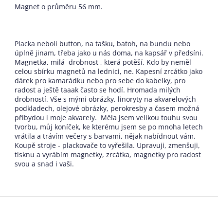
Magnet o průměru 56 mm.
Placka neboli button, na tašku, batoh, na bundu nebo
úplně jinam, třeba jako u nás doma, na kapsář v předsíni.
Magnetka, milá drobnost , která potěší. Kdo by neměl
celou sbírku magnetů na lednici, ne. Kapesní zrcátko jako
dárek pro kamarádku nebo pro sebe do kabelky, pro
radost a ještě taaak často se hodí. Hromada milých
drobností. Vše s mými obrázky, linoryty na akvarelových
podkladech, olejové obrázky, perokresby a časem možná
přibydou i moje akvarely. Měla jsem velikou touhu svou
tvorbu, můj koníček, ke kterému jsem se po mnoha letech
vrátila a trávím večery s barvami, nějak nabídnout vám.
Koupě stroje - plackovače to vyřešila. Upravuji, zmenšuji,
tisknu a vyrábím magnetky, zrcátka, magnetky pro radost
svou a snad i vaši.
Z
á