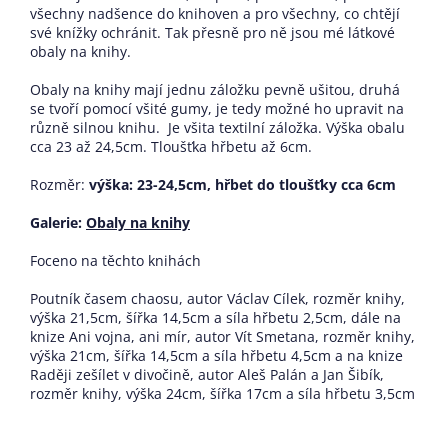
všechny nadšence do knihoven a pro všechny, co chtějí
své knížky ochránit. Tak přesně pro ně jsou mé látkové
obaly na knihy.
Obaly na knihy mají jednu záložku pevně ušitou, druhá
se tvoří pomocí všité gumy, je tedy možné ho upravit na
různě silnou knihu. Je všita textilní záložka. Výška obalu
cca 23 až 24,5cm. Tloušťka hřbetu až 6cm.
Rozměr:
výška: 23-24,5cm, hřbet do tloušťky cca 6cm
Galerie:
Obaly na knihy
Foceno na těchto knihách
Poutník časem chaosu, autor Václav Cílek, rozměr knihy,
výška 21,5cm, šířka 14,5cm a síla hřbetu 2,5cm, dále na
knize Ani vojna, ani mír, autor Vít Smetana, rozměr knihy,
výška 21cm, šířka 14,5cm a síla hřbetu 4,5cm a na knize
Raději zešílet v divočině, autor Aleš Palán a Jan Šibík,
rozměr knihy, výška 24cm, šířka 17cm a síla hřbetu 3,5cm