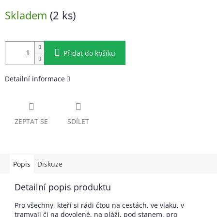
Měrná
Skladem
(2 ks)
cena:
Přidat do košíku
Detailní informace
ZEPTAT SE
SDÍLET
Popis
Diskuze
Detailní popis produktu
Pro všechny, kteří si rádi čtou na cestách, ve vlaku, v
tramvaji či na dovolené, na pláži, pod stanem, pro