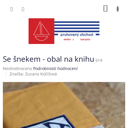
Přejít
NÁKUP
na
obsah
KOŠÍK
Se šnekem - obal na knihu
614
Průměrné
Neohodnoceno
Podrobnosti hodnocení
hodnocení
Značka:
Zuzana Kočišová
produktu
je
0,0
z
5
hvězdiček.