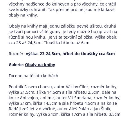
všechny nadšence do knihoven a pro všechny, co chtějí
své knížky ochránit. Tak přesně pro ně jsou mé látkové
obaly na knihy.
Obaly na knihy mají jednu záložku pevně ušitou, druhá
se tvoří pomocí všité gumy, je tedy možné ho upravit na
různě silnou knihu. Je všita textilní záložka. Výška obalu
cca 23 až 24,5cm. Tloušťka hřbetu až 6cm.
Rozměr:
výška: 23-24,5cm, hřbet do tloušťky cca 6cm
Galerie:
Obaly na knihy
Foceno na těchto knihách
Poutník časem chaosu, autor Václav Cílek, rozměr knihy,
výška 21,5cm, šířka 14,5cm a síla hřbetu 2,5cm, dále na
knize Ani vojna, ani mír, autor Vít Smetana, rozměr knihy,
výška 21cm, šířka 14,5cm a síla hřbetu 4,5cm a na knize
Raději zešílet v divočině, autor Aleš Palán a Jan Šibík,
rozměr knihy, výška 24cm, šířka 17cm a síla hřbetu 3,5cm