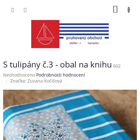
Přejít
NÁKUP
na
obsah
KOŠÍK
S tulipány č.3 - obal na knihu
602
Průměrné
Neohodnoceno
Podrobnosti hodnocení
hodnocení
Značka:
Zuzana Kočišová
produktu
je
0,0
z
5
hvězdiček.