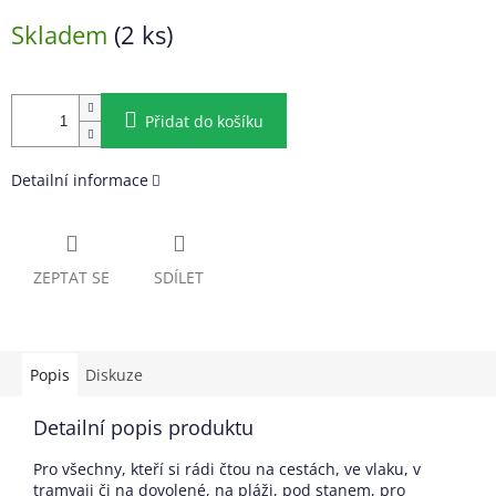
Měrná
Skladem
(2 ks)
cena:
Přidat do košíku
Detailní informace
ZEPTAT SE
SDÍLET
Popis
Diskuze
Detailní popis produktu
Pro všechny, kteří si rádi čtou na cestách, ve vlaku, v
tramvaji či na dovolené, na pláži, pod stanem, pro