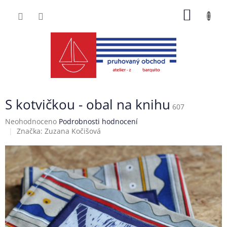
Přejít
NÁKUP
na
obsah
KOŠÍK
S kotvičkou - obal na knihu
607
Průměrné
Neohodnoceno
Podrobnosti hodnocení
hodnocení
Značka:
Zuzana Kočišová
produktu
je
0,0
z
5
hvězdiček.