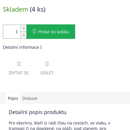
Měrná
Skladem
(4 ks)
cena:
Přidat do košíku
Detailní informace
ZEPTAT SE
SDÍLET
Popis
Diskuze
Detailní popis produktu
Pro všechny, kteří si rádi čtou na cestách, ve vlaku, v
tramvaji či na dovolené, na pláži, pod stanem, pro