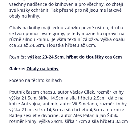
všechny nadšence do knihoven a pro všechny, co chtějí
své knížky ochránit. Tak přesně pro ně jsou mé látkové
obaly na knihy.
Obaly na knihy mají jednu záložku pevně ušitou, druhá
se tvoří pomocí všité gumy, je tedy možné ho upravit na
různě silnou knihu. Je všita textilní záložka. Výška obalu
cca 23 až 24,5cm. Tloušťka hřbetu až 6cm.
Rozměr:
výška: 23-24,5cm, hřbet do tloušťky cca 6cm
Galerie:
Obaly na knihy
Foceno na těchto knihách
Poutník časem chaosu, autor Václav Cílek, rozměr knihy,
výška 21,5cm, šířka 14,5cm a síla hřbetu 2,5cm, dále na
knize Ani vojna, ani mír, autor Vít Smetana, rozměr knihy,
výška 21cm, šířka 14,5cm a síla hřbetu 4,5cm a na knize
Raději zešílet v divočině, autor Aleš Palán a Jan Šibík,
rozměr knihy, výška 24cm, šířka 17cm a síla hřbetu 3,5cm