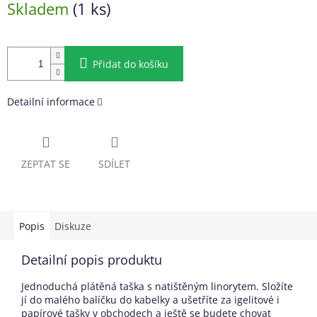
Skladem
(1 ks)
cena:
Přidat do košíku
Detailní informace
ZEPTAT SE
SDÍLET
Popis
Diskuze
Detailní popis produktu
Jednoduchá plátěná taška s natištěným linorytem. Složíte
jí do malého balíčku do kabelky a ušetříte za igelitové i
papírové tašky v obchodech a ještě se budete chovat