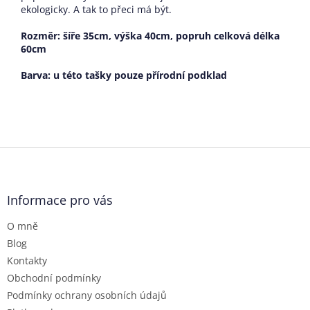
ekologicky. A tak to přeci má být.
Rozměr: šíře 35cm, výška 40cm, popruh celková délka
60cm
Barva: u této tašky pouze přírodní podklad
Z
á
p
a
Informace pro vás
t
O mně
í
Blog
Kontakty
Obchodní podmínky
Podmínky ochrany osobních údajů