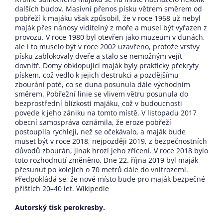
dalších budov. Masivní přenos písku větrem směrem od
pobřeží k majáku však způsobil, že v roce 1968 už nebyl
maják přes nánosy viditelný z moře a musel být vyřazen z
provozu. V roce 1980 byl otevřen jako muzeum v dunách,
ale i to muselo být v roce 2002 uzavřeno, protože vrstvy
písku zablokovaly dveře a stalo se nemožným vejít
dovnitř. Domy obklopující maják byly prakticky překryty
pískem, což vedlo k jejich destrukci a pozdějšímu
zbourání poté, co se duna posunula dále východním
směrem. Pobřežní linie se vlivem větru posunula do
bezprostřední blízkosti majáku, což v budoucnosti
povede k jeho zániku na tomto místě. V listopadu 2017
obecní samospráva oznámila, že eroze pobřeží
postoupila rychleji, než se očekávalo, a maják bude
muset být v roce 2018, nejpozději 2019, z bezpečnostních
důvodů zbourán, jinak hrozí jeho zřícení. V roce 2018 bylo
toto rozhodnutí změněno. Dne 22. října 2019 byl maják
přesunut po kolejích o 70 metrů dále do vnitrozemí.
Předpokládá se, že nové místo bude pro maják bezpečné
příštích 20–40 let. Wikipedie
Autorský tisk perokresby.