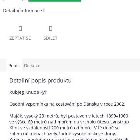
Detailní informace
ZEPTAT SE
SDÍLET
Popis
Diskuze
Detailní popis produktu
Rubjeg Knude Fyr
Osobní vzpomínka na cestování po Dánsku v roce 2002.
Maják, vysoký 23 metrů, byl postaven v letech 1899–1900
ve výšce 60 metrů nad mořem na vrcholu útesu Lønstrup
Klint ve vzdálenosti 200 metrů od moře. V té době se
kolem něj nenacházely žádné vysoké pískové duny.
Kromě samotného majáku se na místě nacházelo několik