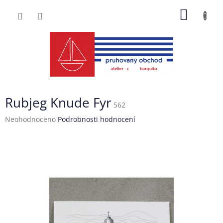
Přejít
NÁKUP
na
obsah
KOŠÍK
Rubjeg Knude Fyr
562
Průměrné
Neohodnoceno
Podrobnosti hodnocení
hodnocení
produktu
je
0,0
z
5
hvězdiček.