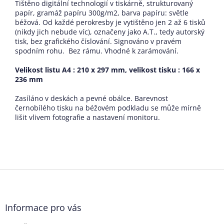
Tištěno digitální technologií v tiskárně, strukturovaný
papír, gramáž papíru 300g/m2, barva papíru: světle
béžová. Od každé perokresby je vytištěno jen 2 až 6 tisků
(nikdy jich nebude víc), označeny jako A.T., tedy autorský
tisk, bez grafického číslování. Signováno v pravém
spodním rohu. Bez rámu. Vhodné k zarámování.
Velikost listu A4 : 210 x 297 mm, velikost tisku : 166 x
236 mm
Zasíláno v deskách a pevné obálce. Barevnost
černobílého tisku na béžovém podkladu se může mírně
lišit vlivem fotografie a nastavení monitoru.
Z
á
p
a
Informace pro vás
t