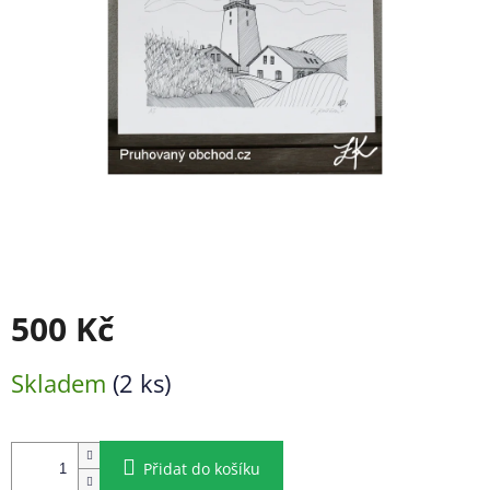
500 Kč
Měrná
Skladem
(2 ks)
cena:
Přidat do košíku