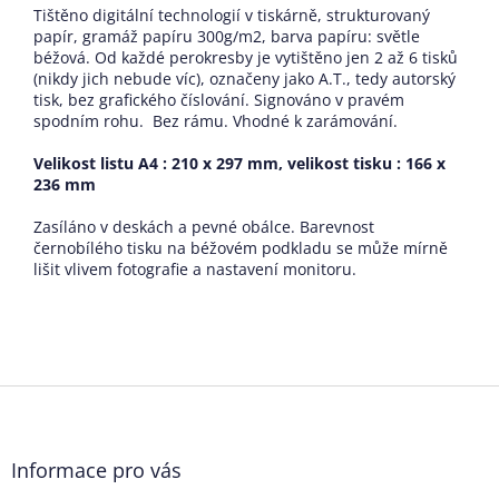
Tištěno digitální technologií v tiskárně, strukturovaný
papír, gramáž papíru 300g/m2, barva papíru: světle
béžová. Od každé perokresby je vytištěno jen 2 až 6 tisků
(nikdy jich nebude víc), označeny jako A.T., tedy autorský
tisk, bez grafického číslování. Signováno v pravém
spodním rohu. Bez rámu. Vhodné k zarámování.
Velikost listu A4 : 210 x 297 mm, velikost tisku : 166 x
236 mm
Zasíláno v deskách a pevné obálce. Barevnost
černobílého tisku na béžovém podkladu se může mírně
lišit vlivem fotografie a nastavení monitoru.
Z
á
p
a
Informace pro vás
t