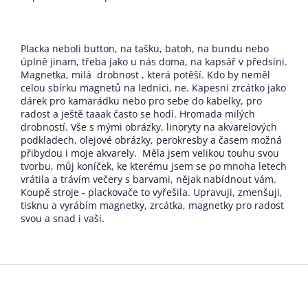
Placka neboli button, na tašku, batoh, na bundu nebo
úplně jinam, třeba jako u nás doma, na kapsář v předsíni.
Magnetka, milá drobnost , která potěší. Kdo by neměl
celou sbírku magnetů na lednici, ne. Kapesní zrcátko jako
dárek pro kamarádku nebo pro sebe do kabelky, pro
radost a ještě taaak často se hodí. Hromada milých
drobností. Vše s mými obrázky, linoryty na akvarelových
podkladech, olejové obrázky, perokresby a časem možná
přibydou i moje akvarely. Měla jsem velikou touhu svou
tvorbu, můj koníček, ke kterému jsem se po mnoha letech
vrátila a trávím večery s barvami, nějak nabídnout vám.
Koupě stroje - plackovače to vyřešila. Upravuji, zmenšuji,
tisknu a vyrábím magnetky, zrcátka, magnetky pro radost
svou a snad i vaši.
Z
á
p