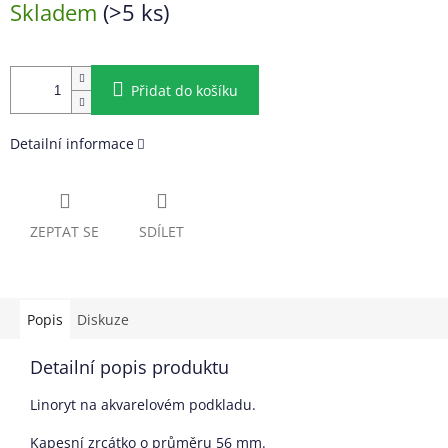
Skladem
(>5 ks)
cena:
Přidat do košíku
Detailní informace
ZEPTAT SE
SDÍLET
Popis
Diskuze
Detailní popis produktu
Linoryt na akvarelovém podkladu.
Kapesní zrcátko o průměru 56 mm.