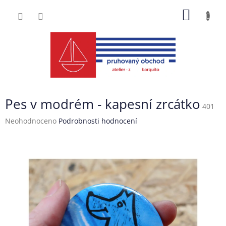
Přejít
NÁKUP
na
obsah
KOŠÍK
Pes v modrém - kapesní zrcátko
401
Průměrné
Neohodnoceno
Podrobnosti hodnocení
hodnocení
produktu
je
0,0
z
5
hvězdiček.