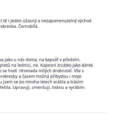
mci té i jeden úžasný a nezapomenutelný východ
rokresba. Černobílá.
ba jako u nás doma, na kapsář v předsíni.
netů na lednici, ne. Kapesní zrcátko jako dárek
o se hodí. Hromada milých drobností. Vše s
perokresby a časem možná přibydou i moje
u jsem se po mnoha letech vrátila a trávím
ešila. Upravuji, zmenšuji, tisknu a vyrábím