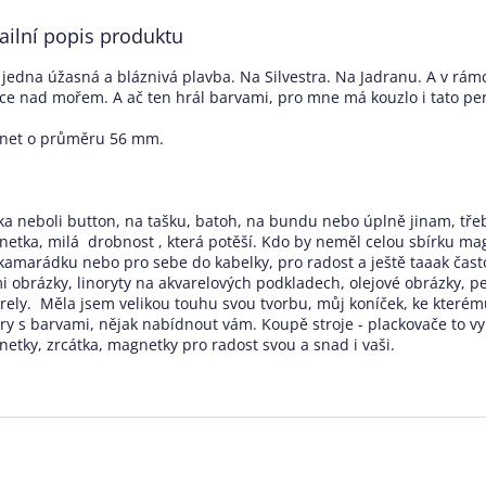
ailní popis produktu
 jedna úžasná a bláznivá plavba. Na Silvestra. Na Jadranu. A v rá
ce nad mořem. A ač ten hrál barvami, pro mne má kouzlo i tato pe
net o průměru 56 mm.
ka neboli button, na tašku, batoh, na bundu nebo úplně jinam, tře
etka, milá drobnost , která potěší. Kdo by neměl celou sbírku mag
kamarádku nebo pro sebe do kabelky, pro radost a ještě taaak čast
 obrázky, linoryty na akvarelových podkladech, olejové obrázky, 
rely. Měla jsem velikou touhu svou tvorbu, můj koníček, ke kterém
ry s barvami, nějak nabídnout vám. Koupě stroje - plackovače to vyř
etky, zrcátka, magnetky pro radost svou a snad i vaši.