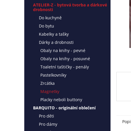
l
ATELIER-Z - bytová tvorba a dárkové
drobnosti
Do kuchyně
Do bytu
Kabelky a tašky
Dárky a drobnosti
Obaly na knihy - pevné
Obaly na knihy - posuvné
Toaletní taštičky - penály
Pastelkovníky
Zrcátka
Magnetky
Placky neboli buttony
BARQUITO - originální oblečení
Pro děti
Popi
Pro dámy