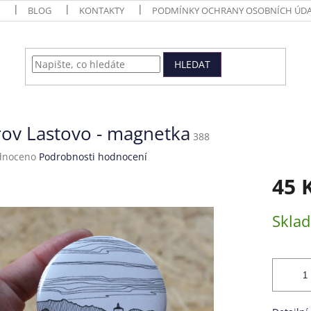
BLOG
KONTAKTY
PODMÍNKY OCHRANY OSOBNÍCH ÚDA
HLEDAT
rov Lastovo - magnetka
388
né
dnoceno
Podrobnosti hodnocení
ení
45 
tu
Měrná
Skla
cena:
ek.