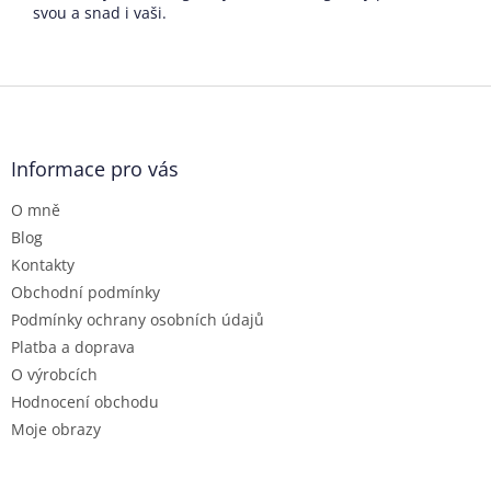
svou a snad i vaši.
Z
á
p
a
Informace pro vás
t
O mně
í
Blog
Kontakty
Obchodní podmínky
Podmínky ochrany osobních údajů
Platba a doprava
O výrobcích
Hodnocení obchodu
Moje obrazy