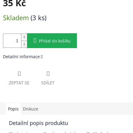
35 Kč
Měrná
Skladem
(3 ks)
cena:
Přidat do košíku
Detailní informace
ZEPTAT SE
SDÍLET
Popis
Diskuze
Detailní popis produktu