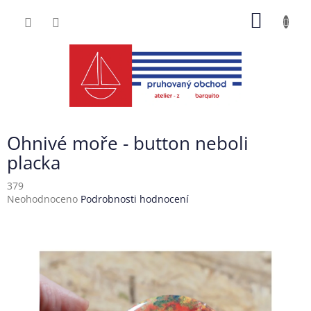
Přejít
NÁKUP
na
obsah
KOŠÍK
Ohnivé moře - button neboli
placka
379
Průměrné
Neohodnoceno
Podrobnosti hodnocení
hodnocení
produktu
je
0,0
z
5
hvězdiček.