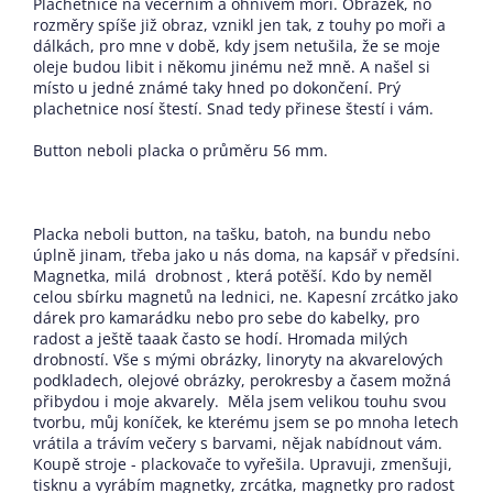
Plachetnice na večerním a ohnivém moři. Obrázek, no
rozměry spíše již obraz, vznikl jen tak, z touhy po moři a
dálkách, pro mne v době, kdy jsem netušila, že se moje
oleje budou libit i někomu jinému než mně. A našel si
místo u jedné známé taky hned po dokončení. Prý
plachetnice nosí štestí. Snad tedy přinese štestí i vám.
Button neboli placka o průměru 56 mm.
Placka neboli button, na tašku, batoh, na bundu nebo
úplně jinam, třeba jako u nás doma, na kapsář v předsíni.
Magnetka, milá drobnost , která potěší. Kdo by neměl
celou sbírku magnetů na lednici, ne. Kapesní zrcátko jako
dárek pro kamarádku nebo pro sebe do kabelky, pro
radost a ještě taaak často se hodí. Hromada milých
drobností. Vše s mými obrázky, linoryty na akvarelových
podkladech, olejové obrázky, perokresby a časem možná
přibydou i moje akvarely. Měla jsem velikou touhu svou
tvorbu, můj koníček, ke kterému jsem se po mnoha letech
vrátila a trávím večery s barvami, nějak nabídnout vám.
Koupě stroje - plackovače to vyřešila. Upravuji, zmenšuji,
tisknu a vyrábím magnetky, zrcátka, magnetky pro radost