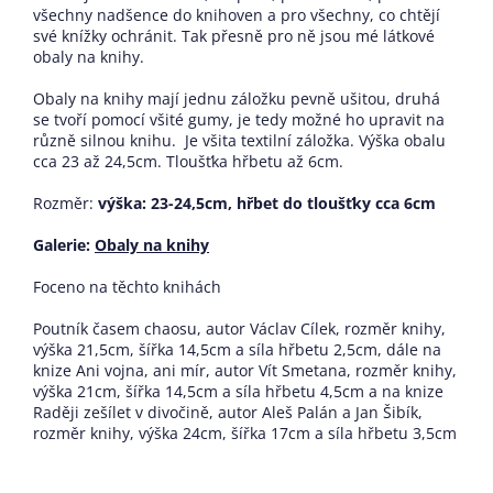
všechny nadšence do knihoven a pro všechny, co chtějí
své knížky ochránit. Tak přesně pro ně jsou mé látkové
obaly na knihy.
Obaly na knihy mají jednu záložku pevně ušitou, druhá
se tvoří pomocí všité gumy, je tedy možné ho upravit na
různě silnou knihu. Je všita textilní záložka. Výška obalu
cca 23 až 24,5cm. Tloušťka hřbetu až 6cm.
Rozměr:
výška: 23-24,5cm, hřbet do tloušťky cca 6cm
Galerie:
Obaly na knihy
Foceno na těchto knihách
Poutník časem chaosu, autor Václav Cílek, rozměr knihy,
výška 21,5cm, šířka 14,5cm a síla hřbetu 2,5cm, dále na
knize Ani vojna, ani mír, autor Vít Smetana, rozměr knihy,
výška 21cm, šířka 14,5cm a síla hřbetu 4,5cm a na knize
Raději zešílet v divočině, autor Aleš Palán a Jan Šibík,
rozměr knihy, výška 24cm, šířka 17cm a síla hřbetu 3,5cm