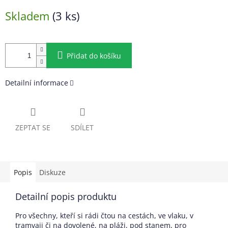
Měrná
Skladem
(3 ks)
cena:
Přidat do košíku
Detailní informace
ZEPTAT SE
SDÍLET
Popis
Diskuze
Detailní popis produktu
Pro všechny, kteří si rádi čtou na cestách, ve vlaku, v
tramvaji či na dovolené, na pláži, pod stanem, pro