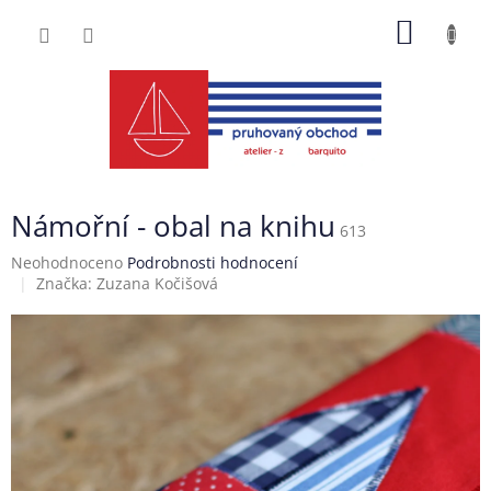
Přejít
NÁKUP
na
obsah
KOŠÍK
Námořní - obal na knihu
613
Průměrné
Neohodnoceno
Podrobnosti hodnocení
hodnocení
Značka:
Zuzana Kočišová
produktu
je
0,0
z
5
hvězdiček.