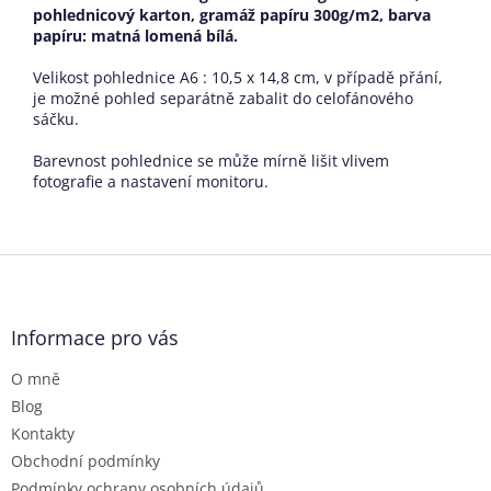
pohlednicový karton, gramáž papíru 300g/m2, barva
papíru: matná lomená bílá
.
Velikost pohlednice A6 : 10,5 x 14,8 cm, v případě přání,
je možné pohled separátně zabalit do celofánového
sáčku.
Barevnost pohlednice se může mírně lišit vlivem
fotografie a nastavení monitoru.
Z
á
p
a
Informace pro vás
t
O mně
í
Blog
Kontakty
Obchodní podmínky
Podmínky ochrany osobních údajů