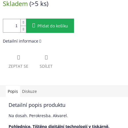
Skladem
(>5 ks)
cena:
Přidat do košíku
Detailní informace
ZEPTAT SE
SDÍLET
Popis
Diskuze
Detailní popis produktu
Na dosah. Perokresba. Akvarel.
Pohlednice. Tištěno digitální technologií v tiskárně,