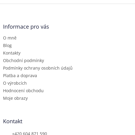
Z
á
p
a
Informace pro vás
t
O mně
í
Blog
Kontakty
Obchodní podmínky
Podmínky ochrany osobních údajů
Platba a doprava
O výrobcích
Hodnocení obchodu
Moje obrazy
Kontakt
+420 604 871 590