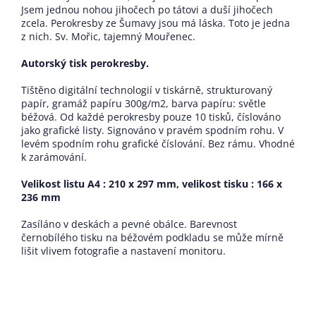
Jsem jednou nohou jihočech po tátovi a duší jihočech
zcela. Perokresby ze Šumavy jsou má láska. Toto je jedna
z nich. Sv. Mořic, tajemný Mouřenec.
Autorský tisk perokresby.
Tištěno digitální technologií v tiskárně, strukturovaný
papír, gramáž papíru 300g/m2, barva papíru: světle
béžová. Od každé perokresby pouze 10 tisků, číslováno
jako grafické listy. Signováno v pravém spodním rohu. V
levém spodním rohu grafické číslování. Bez rámu. Vhodné
k zarámování.
Velikost listu A4 : 210 x 297 mm, velikost tisku : 166 x
236 mm
Zasíláno v deskách a pevné obálce. Barevnost
černobílého tisku na béžovém podkladu se může mírně
lišit vlivem fotografie a nastavení monitoru.