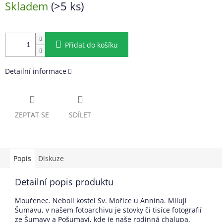
Skladem
(>5 ks)
cena:
Přidat do košíku
Detailní informace
ZEPTAT SE
SDÍLET
Popis
Diskuze
Detailní popis produktu
Mouřenec. Neboli kostel Sv. Mořice u Annína. Miluji
Šumavu, v našem fotoarchivu je stovky či tisíce fotografií
ze Šumavy a Pošumaví, kde je naše rodinná chalupa.