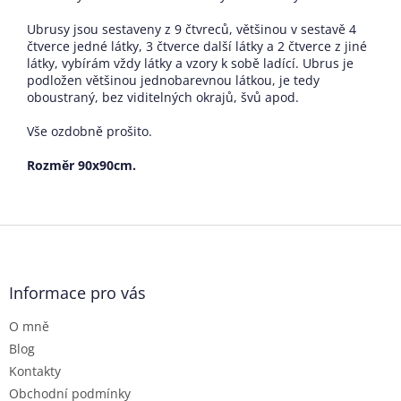
Ubrusy jsou sestaveny z 9 čtvreců, většinou v sestavě 4
čtverce jedné látky, 3 čtverce další látky a 2 čtverce z jiné
látky, vybírám vždy látky a vzory k sobě ladící. Ubrus je
podložen většinou jednobarevnou látkou, je tedy
oboustraný, bez viditelných okrajů, švů apod.
Vše ozdobně prošito.
Rozměr 90x90cm.
Z
á
p
a
Informace pro vás
t
O mně
í
Blog
Kontakty
Obchodní podmínky