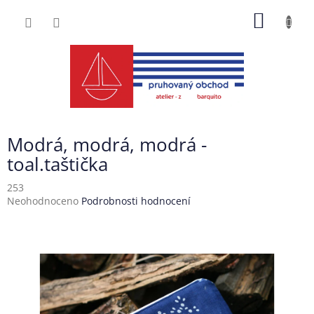
Přejít
NÁKUP
na
obsah
KOŠÍK
Modrá, modrá, modrá -
toal.taštička
253
Průměrné
Neohodnoceno
Podrobnosti hodnocení
hodnocení
produktu
je
0,0
z
5
hvězdiček.