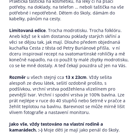
Praktická taštička na kosmetiku, na léky či na psací
potřeby, na doklady, na telefon … neboli taštička na vše
potřebné i nepotřebné. Dětem do školy, dámám do
kabelky, pánům na cesty.
Limitovaná edice
. Trocha modrotisku. Trocha folklóru.
Aneb když se k vám dostanou poklady starých skříní a
věci se dějou tak, jak mají. Dlouho předem objednaná
kuchařka Cesta z těsta od Petry Buriánové přišla, v ní
dceru inspiroval recept na svatomartinské rohlíčky a mě
konečně napadlo, na co použít ty malé zbytky modrotisku,
co se ke mně dostaly. A teď čekají pouzdra už jen na Vás.
Rozměr
u všech stejný cca
13 x 23cm
. Vždy sešita
alespoň ze dvou látek, sešití ozdobně prošito, s
podšívkou, vrchní vrstva podžehlena vlizelínem pro
pevnější tvar. Vrchní i spodní vrstva je 100% bavlna. Lze
prát nejlépe v ruce do 40 stupňů nebo šetrně v pračce a
žehlit teplotou na bavlnu. Barevnost se může mírně lišit
vlivem fotografie a nastavení monitoru.
Jako vše, vždy testováno na vlastní rodině a
kamarádech. :-)
Moje děti je mají jako penál do školy.