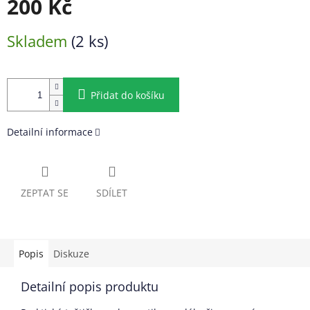
200 Kč
Měrná
Skladem
(2 ks)
cena:
Přidat do košíku
Detailní informace
ZEPTAT SE
SDÍLET
Popis
Diskuze
Detailní popis produktu