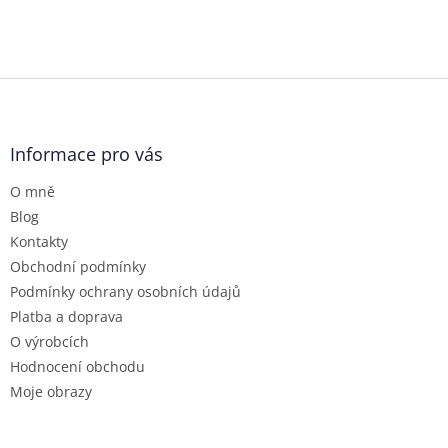
Z
á
p
a
Informace pro vás
t
O mně
í
Blog
Kontakty
Obchodní podmínky
Podmínky ochrany osobních údajů
Platba a doprava
O výrobcích
Hodnocení obchodu
Moje obrazy