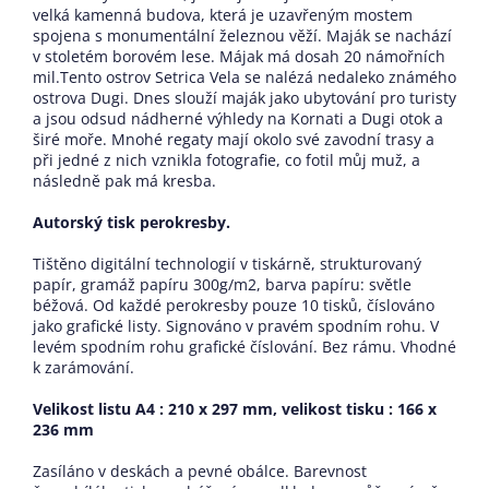
velká kamenná budova, která je uzavřeným mostem
spojena s monumentální železnou věží. Maják se nachází
v stoletém borovém lese. Májak má dosah 20 námořních
mil.Tento ostrov Setrica Vela se nalézá nedaleko známého
ostrova Dugi. Dnes slouží maják jako ubytování pro turisty
a jsou odsud nádherné výhledy na Kornati a Dugi otok a
širé moře. Mnohé regaty mají okolo své zavodní trasy a
při jedné z nich vznikla fotografie, co fotil můj muž, a
následně pak má kresba.
Autorský tisk perokresby.
Tištěno digitální technologií v tiskárně, strukturovaný
papír, gramáž papíru 300g/m2, barva papíru: světle
béžová. Od každé perokresby pouze 10 tisků, číslováno
jako grafické listy. Signováno v pravém spodním rohu. V
levém spodním rohu grafické číslování. Bez rámu. Vhodné
k zarámování.
Velikost listu A4 : 210 x 297 mm, velikost tisku : 166 x
236 mm
Zasíláno v deskách a pevné obálce. Barevnost