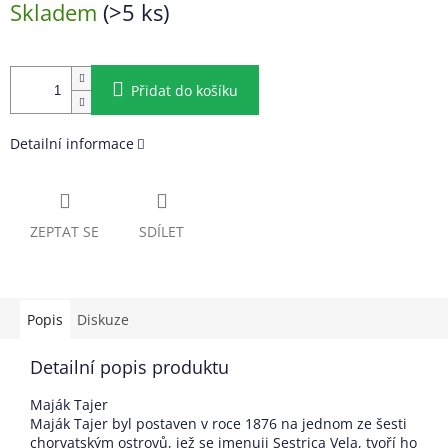
Skladem
(>5 ks)
cena:
Přidat do košíku
Detailní informace
ZEPTAT SE
SDÍLET
Popis
Diskuze
Detailní popis produktu
Maják Tajer
Maják Tajer byl postaven v roce 1876 na jednom ze šesti
chorvatským ostrovů, jež se jmenuji Sestrica Vela, tvoří ho