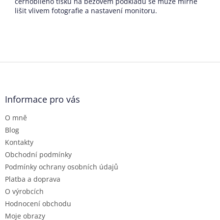
černobílého tisku na béžovém podkladu se může mírně
lišit vlivem fotografie a nastavení monitoru.
Z
á
p
a
Informace pro vás
t
O mně
í
Blog
Kontakty
Obchodní podmínky
Podmínky ochrany osobních údajů
Platba a doprava
O výrobcích
Hodnocení obchodu
Moje obrazy