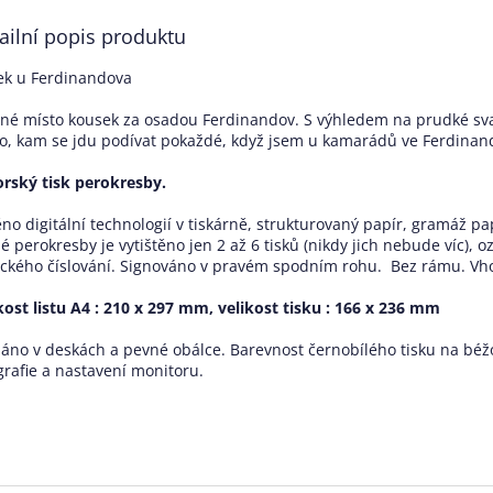
ailní popis produktu
ek u Ferdinandova
né místo kousek za osadou Ferdinandov. S výhledem na prudké svahy
o, kam se jdu podívat pokaždé, když jsem u kamarádů ve Ferdinan
rský tisk perokresby.
ěno digitální technologií v tiskárně, strukturovaný papír, gramáž p
é perokresby je vytištěno jen 2 až 6 tisků (nikdy jich nebude víc), o
ického číslování. Signováno v pravém spodním rohu. Bez rámu. Vh
kost listu A4 : 210 x 297 mm, velikost tisku : 166 x 236 mm
láno v deskách a pevné obálce. Barevnost černobílého tisku na bé
grafie a nastavení monitoru.