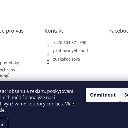
ce pro vás
Kontakt
Facebo
+420 604 871 590
pruhovanyobchod
zuzkakocisova
 podmínky
ochrany
údajů
doprava
ch
zaci obsahu a reklam, poskytování
Odmítnout
S
í obchodu
álních médií a analýze naší
i využíváme soubory cookies. Více
zy
de
.
ní
 vyhrazena.
Upravit nastavení cookies