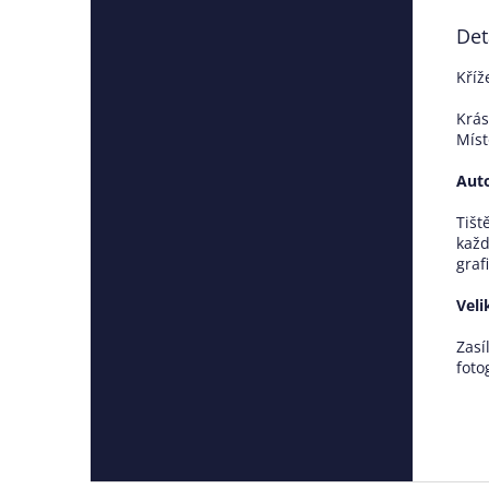
Det
Kříž
Krás
Míst
Auto
Tišt
každ
graf
Veli
Zasí
foto