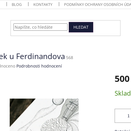
BLOG
KONTAKTY
PODMÍNKY OCHRANY OSOBNÍCH ÚDA
HLEDAT
žek u Ferdinandova
568
né
dnoceno
Podrobnosti hodnocení
ení
500
tu
Měrná
Skla
cena:
ek.