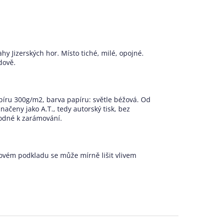
 Jizerských hor. Místo tiché, milé, opojné.
dově.
apíru 300g/m2, barva papíru: světle béžová. Od
značeny jako A.T., tedy autorský tisk, bez
odné k zarámování.
žovém podkladu se může mírně lišit vlivem