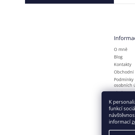
Z
á
p
a
t
Informa
í
O mně
Blog
Kontakty
Obchodní
Podmínky 
osobních 
Platba a 
O výrobcí
K personali
Hodnocen
funkcí soci
návštěvnost
Moje obra
informací
z