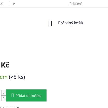
JŮ
PLATBA A DOPRAVA
O VÝROBCÍCH
Přihlášení
HODNOCENÍ OBC
NÁKUPNÍ
Prázdný košík
KOŠÍK
 Kč
dem
(>5 ks)
Přidat do košíku