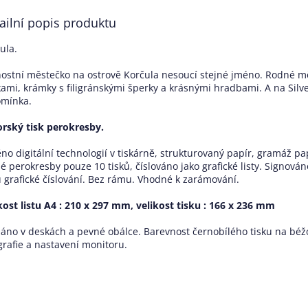
ailní popis produktu
ula.
ostní městečko na ostrově Korčula nesoucí stejné jméno. Rodné mě
kami, krámky s filigránskými šperky a krásnými hradbami. A na Silve
omínka.
rský tisk perokresby.
ěno digitální technologií v tiskárně, strukturovaný papír, gramáž p
é perokresby pouze 10 tisků, číslováno jako grafické listy. Signo
 grafické číslování. Bez rámu. Vhodné k zarámování.
kost listu A4 : 210 x 297 mm, velikost tisku : 166 x 236 mm
láno v deskách a pevné obálce. Barevnost černobílého tisku na bé
grafie a nastavení monitoru.