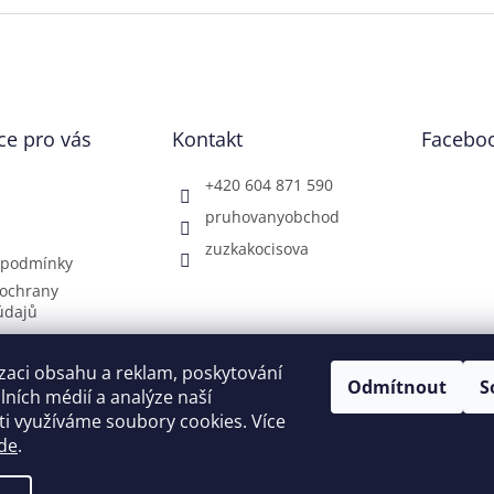
ce pro vás
Kontakt
Facebo
+420 604 871 590
pruhovanyobchod
zuzkakocisova
 podmínky
ochrany
údajů
doprava
ch
zaci obsahu a reklam, poskytování
Odmítnout
S
í obchodu
álních médií a analýze naší
i využíváme soubory cookies. Více
zy
de
.