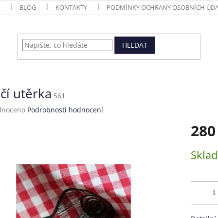
BLOG
KONTAKTY
PODMÍNKY OCHRANY OSOBNÍCH ÚDA
HLEDAT
čí utěrka
561
né
dnoceno
Podrobnosti hodnocení
ení
280
tu
Měrná
Skla
cena:
ek.