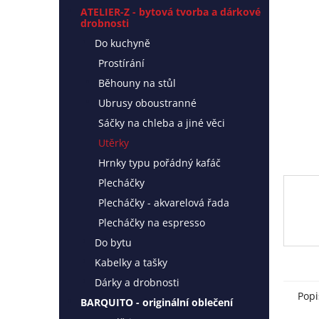
l
ATELIER-Z - bytová tvorba a dárkové
drobnosti
Do kuchyně
Prostírání
Běhouny na stůl
Ubrusy oboustranné
Sáčky na chleba a jiné věci
Utěrky
Hrnky typu pořádný kafáč
Plecháčky
Plecháčky - akvarelová řada
Plecháčky na espresso
Do bytu
Kabelky a tašky
Dárky a drobnosti
Popi
BARQUITO - originální oblečení