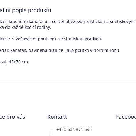
ailní popis produktu
ka s krásného kanafasu s červenobéžovou kostičkou a sítotiskovým 
ka do každé kočičí rodiny.
ka se zavěšovacím poutkem, se sítotiskou grafikou.
riál: kanafas, bavlněná tkanice jako poutko v horním rohu.
kost: 45x70 cm.
ce pro vás
Kontakt
Facebo
+420 604 871 590