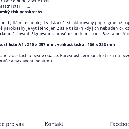
trašně dlouho v sobě máš
lastní stáří." ....
rský tisk perokresby.
ěno digitální technologií v tiskárně, strukturovaný papír, gramáž p
é perokresby je vytištěno jen 2 až 6 tisků (nikdy jich nebude víc), o
ického číslování. Signováno v pravém spodním rohu. Bez rámu. Vh
kost listu A4 : 210 x 297 mm, velikost tisku : 166 x 236 mm
láno v deskách a pevné obálce. Barevnost černobílého tisku na bé
grafie a nastavení monitoru.
ce pro vás
Kontakt
Facebo