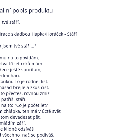
ailní popis produktu
 tvé stáří.
irace skladbou Hapka/Horáček - Stáří
Já jsem tvé stáří..."
 mu na to povídám,
otva třicet roků mám.
řece ještě spočítám,
edmilháři.
koukni. To je rodnej list.
nasaď brejle a zkus číst.
 to přečteš, rovnou zmiz
patříš, stáří.
 na to: "Co je počet let?
 chlápka, ten má v úctě svět
itom devadesát pět,
mládím září.
le klidně odzíváš
 všechno, nač se podíváš.