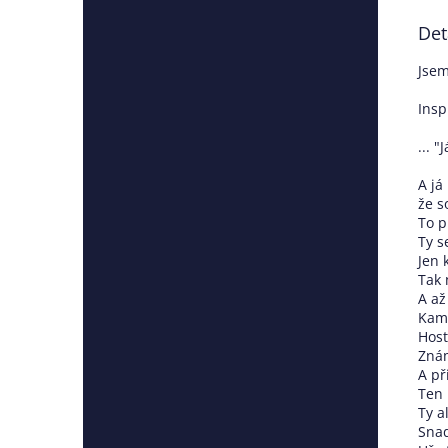
Det
Jsem
Insp
... "
A já
že s
To p
Ty s
Jen 
Tak 
A až
Kam 
Host
Znám
A př
Ten 
Ty a
Snad