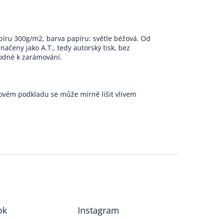
apíru 300g/m2, barva papíru: světle béžová. Od
značeny jako A.T., tedy autorský tisk, bez
odné k zarámování.
žovém podkladu se může mírně lišit vlivem
ok
Instagram