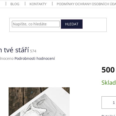
BLOG
KONTAKTY
PODMÍNKY OCHRANY OSOBNÍCH ÚDA
HLEDAT
 tvé stáří
574
né
dnoceno
Podrobnosti hodnocení
ení
500
tu
Měrná
Skla
cena:
ek.