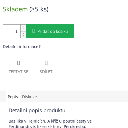
Měrná
Skladem
(>5 ks)
cena:
Přidat do košíku
Detailní informace
ZEPTAT SE
SDÍLET
Popis
Diskuze
Detailní popis produktu
Bazilika v Hejnicích. A kříž u poutní cesty ve
Ferdinandově. Jizerské hory. Perokresba.