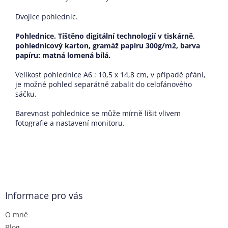
Dvojice pohlednic.
Pohlednice. Tištěno digitální technologií v tiskárně,
pohlednicový karton, gramáž papíru 300g/m2, barva
papíru: matná lomená bílá
.
Velikost pohlednice A6 : 10,5 x 14,8 cm, v případě přání,
je možné pohled separátně zabalit do celofánového
sáčku.
Barevnost pohlednice se může mírně lišit vlivem
fotografie a nastavení monitoru.
Z
á
p
a
Informace pro vás
t
O mně
í
Blog