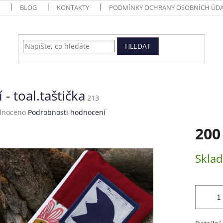
BLOG
KONTAKTY
PODMÍNKY OCHRANY OSOBNÍCH ÚDA
HLEDAT
í - toal.taštička
213
né
dnoceno
Podrobnosti hodnocení
ení
200
tu
Měrná
Skla
cena:
ek.