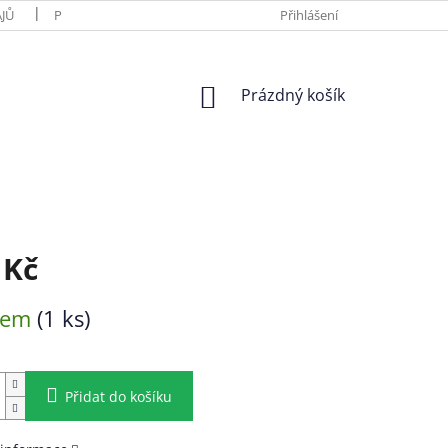
JŮ
PLATBA A DOPRAVA
O VÝROBCÍCH
Přihlášení
HODNOCENÍ OBC
NÁKUPNÍ
Prázdný košík
KOŠÍK
 Kč
dem
(1 ks)
Přidat do košíku