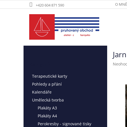
Přejít
O MNĚ
+420 604 871 590
na
obsah
P
Jarn
o
Přeskočit
s
Kategorie
Průměr
Neoho
kategorie
t
hodnoc
r
produk
Terapeutické karty
a
je
Pohledy a přání
n
0,0
z
n
Kalendáře
5
í
Umělecká tvorba
hvězdič
p
Plakáty A3
a
n
Plakáty A4
e
Perokresby - signované tisky