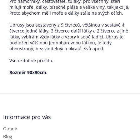
Pro námořníky, cestovatele, tuláky, pro všechny, kteří
milují moře, dálky, písečné pláže a veliké vlny, tak jako já.
Proto abychom měli moře a dálky stále na svých očích.
Ubrusy jsou sestaveny z 9 čtvreců, většinou v sestavě 4
čtverce jedné látky, 3 čtverce další látky a 2 čtverce z jiné
látky, vybírám vždy látky a vzory k sobě ladící. Ubrus je
podložen většinou jednobarevnou látkou, je tedy
oboustraný, bez viditelných okrajů, švů apod.
Vše ozdobně prošito.
Rozměr 90x90cm.
Z
á
p
a
Informace pro vás
t
O mně
í
Blog