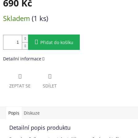
690 Kč
Měrná
Skladem
(1 ks)
cena:
Přidat do košíku
Detailní informace
ZEPTAT SE
SDÍLET
Popis
Diskuze
Detailní popis produktu