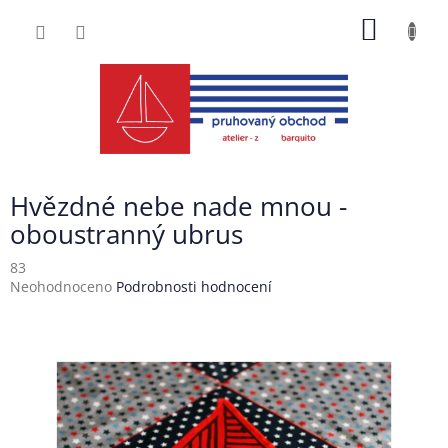
Přejít
NÁKUP
na
obsah
KOŠÍK
Hvězdné nebe nade mnou -
oboustranný ubrus
83
Průměrné
Neohodnoceno
Podrobnosti hodnocení
hodnocení
produktu
je
0,0
z
5
hvězdiček.