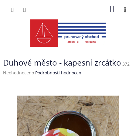
Přejít
NÁKUP
na
obsah
KOŠÍK
Duhové město - kapesní zrcátko
372
Průměrné
Neohodnoceno
Podrobnosti hodnocení
hodnocení
produktu
je
0,0
z
5
hvězdiček.