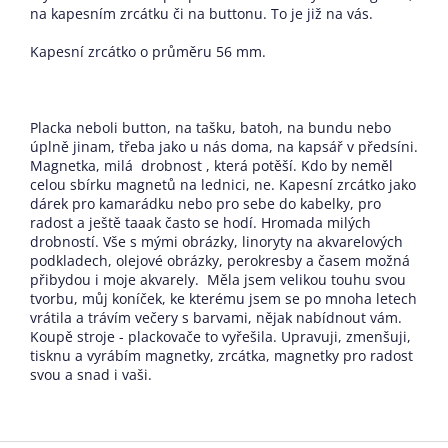
na kapesním zrcátku či na buttonu. To je již na vás.
Kapesní zrcátko o průměru 56 mm.
Placka neboli button, na tašku, batoh, na bundu nebo
úplně jinam, třeba jako u nás doma, na kapsář v předsíni.
Magnetka, milá drobnost , která potěší. Kdo by neměl
celou sbírku magnetů na lednici, ne. Kapesní zrcátko jako
dárek pro kamarádku nebo pro sebe do kabelky, pro
radost a ještě taaak často se hodí. Hromada milých
drobností. Vše s mými obrázky, linoryty na akvarelových
podkladech, olejové obrázky, perokresby a časem možná
přibydou i moje akvarely. Měla jsem velikou touhu svou
tvorbu, můj koníček, ke kterému jsem se po mnoha letech
vrátila a trávím večery s barvami, nějak nabídnout vám.
Koupě stroje - plackovače to vyřešila. Upravuji, zmenšuji,
tisknu a vyrábím magnetky, zrcátka, magnetky pro radost
svou a snad i vaši.