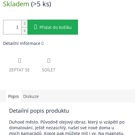
Skladem
(>5 ks)
cena:
Přidat do košíku
Detailní informace
ZEPTAT SE
SDÍLET
Popis
Diskuze
Detailní popis produktu
Duhové město. Původně olejový obraz, který si vzápětí po
domalování, ještě nezaschlý, našel své nové doma u
mých kamarádů. Kopie pak můžete mít i vy. Na magnetu,