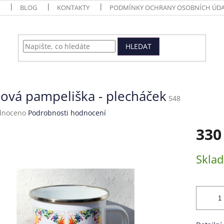
BLOG
KONTAKTY
PODMÍNKY OCHRANY OSOBNÍCH ÚDA
HLEDAT
ová pampeliška - plecháček
548
né
dnoceno
Podrobnosti hodnocení
ení
330
tu
Měrná
Skla
cena:
ek.