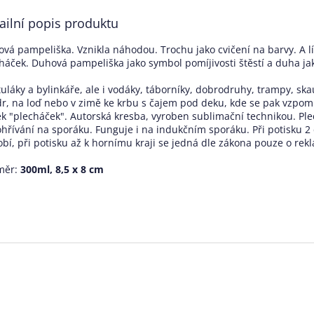
ailní popis produktu
vá pampeliška. Vznikla náhodou. Trochu jako cvičení na barvy. A líbí 
háček. Duhová pampeliška jako symbol pomíjivosti štěstí a duha j
tuláky a bylinkáře, ale i vodáky, táborníky, dobrodruhy, trampy, skau
r, na loď nebo v zimě ke krbu s čajem pod deku, kde se pak vzpom
k "plecháček". Autorská kresba, vyroben sublimační technikou. Plech
ohřívání na sporáku. Funguje i na indukčním sporáku. Při potisku 2 
bí, při potisku až k hornímu kraji se jedná dle zákona pouze o re
měr:
300ml, 8,5 x 8 cm