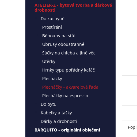
l
ATELIER-Z - bytová tvorba a dárkové
drobnosti
Do kuchyně
Prostírání
Běhouny na stůl
Ubrusy oboustranné
Sáčky na chleba a jiné věci
Utěrky
Hrnky typu pořádný kafáč
Plecháčky
Plecháčky - akvarelová řada
Plecháčky na espresso
Do bytu
Kabelky a tašky
Dárky a drobnosti
Popi
BARQUITO - originální oblečení