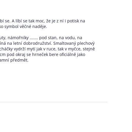
se. A líbí se tak moc, že je z ní i potisk na
ako symbol věčné naděje.
ty, námořníky ....... pod stan, na vodu, na
íná na letní dobrodružství. Smaltovaný plechový
áčky vydrží mytí jak v ruce, tak v myčce, stejně
cm pod okraj se hrneček bere oficiálně jako
klamní předmět.