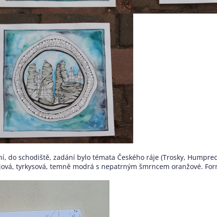
í, do schodiště, z
adání bylo témata Českého ráje (Trosky, Humprech
jová, tyrkysová, temně modrá s nepatrným šmrncem oranžové. Form