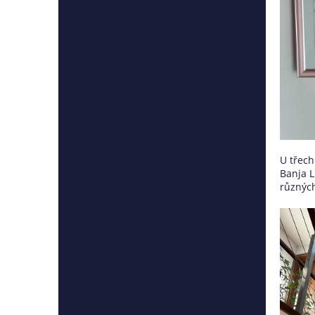
U třech 
Banja L
různých