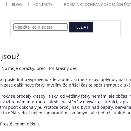
BLOG
KONTAKTY
PODMÍNKY OCHRANY OSOBNÍCH ÚDA
HLEDAT
 jsou?
 No moje obrázky, přeci, tož krásný den.
 od posledního vyprávění, kde všude visí mé kresby, uplynuly již tř
h zase další nové fotky, myslím, že přišel čas to opět shrnout a uká
ři roky se prodaly kresby i tisky, od většiny fotky nemám, ale obča
 vazbu mám moc ráda. Jak visí na stěně v obýváku, v ložnici, v praco
třní pocit dokonalý je. Protože proč jinak bych nad papíry, barvami,
že to dělá radost nejen kamarádům a známým, ale teď už i úplně p
 Prostě jenom děkuji.