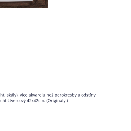
t, skály), více akvarelu než perokresby a odstíny
át čtvercový 42x42cm. (Originály.)