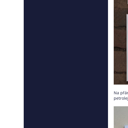
Na přán
petrole