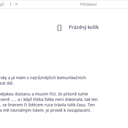
JŮ
PLATBA A DOPRAVA
O VÝROBCÍCH
Přihlášení
HODNOCENÍ OBC
NÁKUPNÍ
Prázdný košík
KOŠÍK
i roky a já mám v nejrůznějších komunikačních
zat dál.
s nějakou dostanu a musím říct, že přesně tuhle
vně ..... a i když třeba fotka není dokonalá, tak ten
 se linerem či štětcem ruce trávila tolik času. Ten
ro mě neznámým lidem, je prostě k nezaplacení.